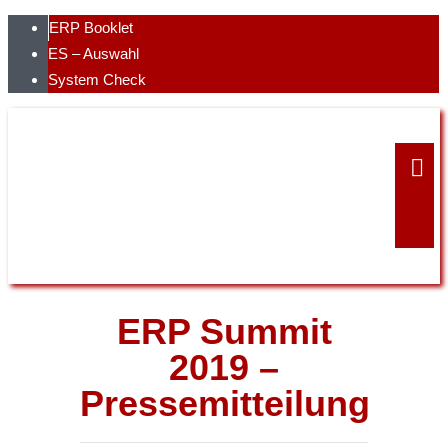
Skip
ERP Booklet
to
ES – Auswahl
content
System Check
ERP Summit
2019 –
Pressemitteilung