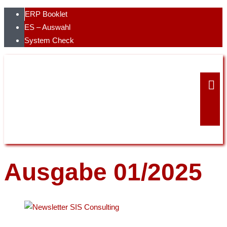
Skip
ERP Booklet
to
ES – Auswahl
content
System Check
Ausgabe 01/2025