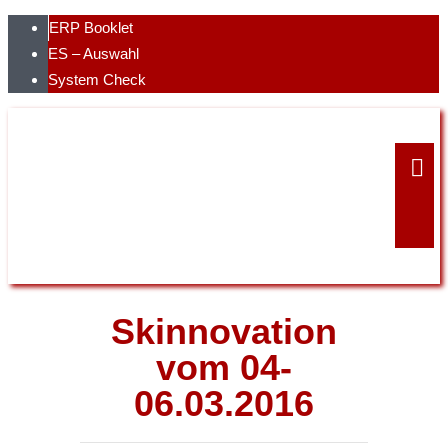
Skip
ERP Booklet
to
ES – Auswahl
content
System Check
Skinnovation
vom 04-
06.03.2016