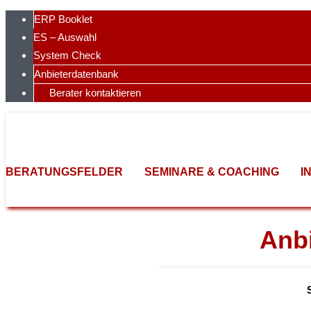
Skip
ERP Booklet
to
ES – Auswahl
content
System Check
Anbieterdatenbank
Berater kontaktieren
BERATUNGSFELDER
SEMINARE & COACHING
I
Anb