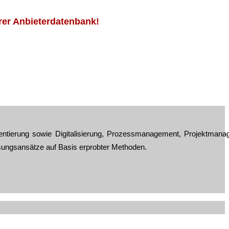
erer Anbieterdatenbank!
ntierung sowie Digitalisierung, Prozessmanagement, Projektmana
ösungsansätze auf Basis erprobter Methoden.