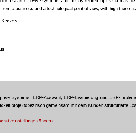
for research in ERP systems and closely related topics such as bu
from a business and a technological point of view, with high theoretica
s Keckeis
us
terprise Systems, ERP-Auswahl, ERP-Evaluierung und ERP-Impleme
wickelt projektspezifisch gemeinsam mit dem Kunden strukturierte L
chutzeinstellungen ändern