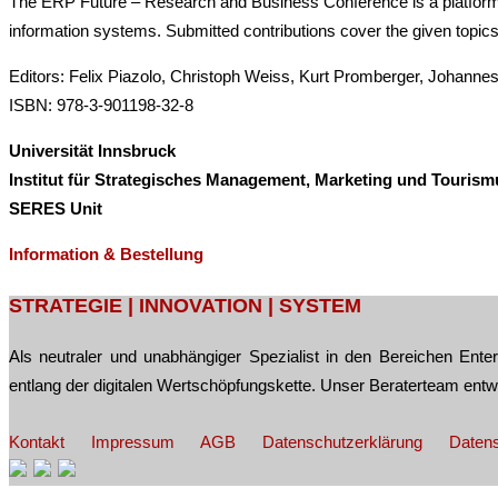
The ERP Future – Research and Business Conference is a platform 
information systems. Submitted contributions cover the given topics 
Editors: Felix Piazolo, Christoph Weiss, Kurt Promberger, Johanne
ISBN: 978-3-901198-32-8
Universität Innsbruck
Institut für Strategisches Management, Marketing und Tourism
SERES Unit
Information & Bestellung
Post
STRATEGIE | INNOVATION | SYSTEM
navigation
Als neutraler und unabhängiger Spezialist in den Bereichen En
entlang der digitalen Wertschöpfungskette. Unser Beraterteam ent
Kontakt
Impressum
AGB
Datenschutzerklärung
Datens