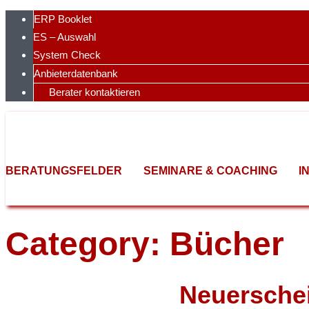
Skip
ERP Booklet
to
ES – Auswahl
content
System Check
Anbieterdatenbank
Berater kontaktieren
BERATUNGSFELDER
SEMINARE & COACHING
I
Category: Bücher
Neuersche