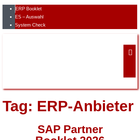
Skip
ERP Booklet
to
ES – Auswahl
content
System Check
Tag: ERP-Anbieter
SAP Partner