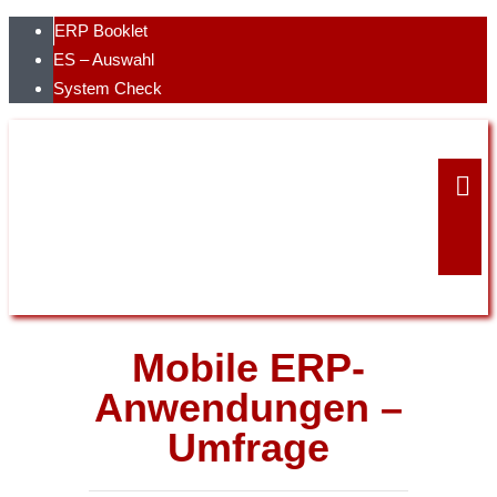
Skip
ERP Booklet
to
ES – Auswahl
content
System Check
Mobile ERP-
Anwendungen –
Umfrage