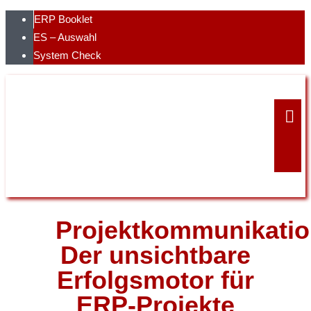
Skip
ERP Booklet
to
ES – Auswahl
content
System Check
Projektkommunikatio
Der unsichtbare
Erfolgsmotor für
ERP-Projekte