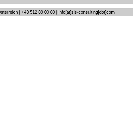
erreich | +43 512 89 00 80 | info[at]sis-consulting[dot]com