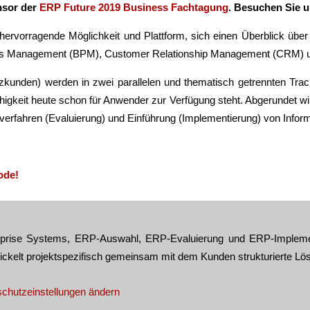
sor der
ERP Future 2019 Business Fachtagung
.
Besuchen Sie u
hervorragende Möglichkeit und Plattform, sich einen Überblick übe
ocess Management (BPM), Customer Relationship Management (CRM) 
nzkunden) werden in zwei parallelen und thematisch getrennten Track
higkeit heute schon für Anwender zur Verfügung steht. Abgerundet w
erfahren (Evaluierung) und Einführung (Implementierung) von Info
ode!
terprise Systems, ERP-Auswahl, ERP-Evaluierung und ERP-Impleme
wickelt projektspezifisch gemeinsam mit dem Kunden strukturierte L
chutzeinstellungen ändern