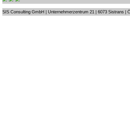
SIS Consulting GmbH | Unternehmerzentrum 21 | 6073 Sistrans | Öst