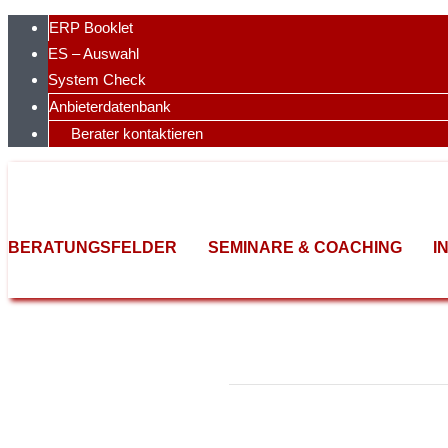
Skip
ERP Booklet
to
ES – Auswahl
content
System Check
Anbieterdatenbank
Berater kontaktieren
BERATUNGSFELDER
SEMINARE & COACHING
I