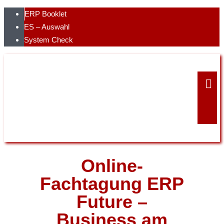
Skip
ERP Booklet
to
ES – Auswahl
content
System Check
Online-
Fachtagung ERP
Future –
Business am