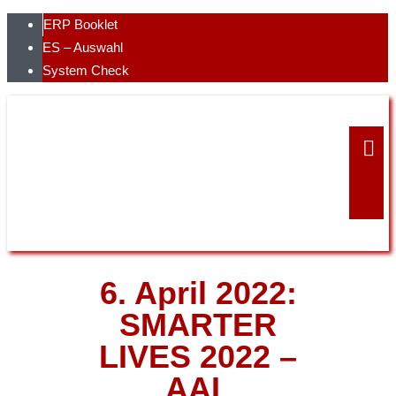
Skip
ERP Booklet
to
ES – Auswahl
content
System Check
6. April 2022:
SMARTER
LIVES 2022 –
AAL