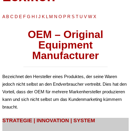
A
B
C
D
E
F
G
H
I
J
K
L
M
N
O
P
R
S
T
U
V
W
X
OEM – Original
Equipment
Manufacturer
Bezeichnet den Hersteller eines Produktes, der seine Waren
jedoch nicht selbst an den Endverbraucher vertreibt. Dies hat den
Vorteil, dass der OEM für mehrere Markenhersteller produzieren
kann und sich nicht selbst um das Kundenmarketing kümmern
braucht.
STRATEGIE | INNOVATION | SYSTEM