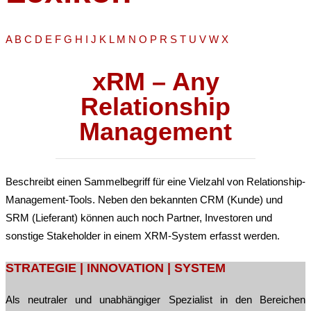
A
B
C
D
E
F
G
H
I
J
K
L
M
N
O
P
R
S
T
U
V
W
X
xRM – Any
Relationship
Management
Beschreibt einen Sammelbegriff für eine Vielzahl von Relationship-
Management-Tools. Neben den bekannten CRM (Kunde) und
SRM (Lieferant) können auch noch Partner, Investoren und
sonstige Stakeholder in einem XRM-System erfasst werden.
STRATEGIE | INNOVATION | SYSTEM
Als neutraler und unabhängiger Spezialist in den Bereichen