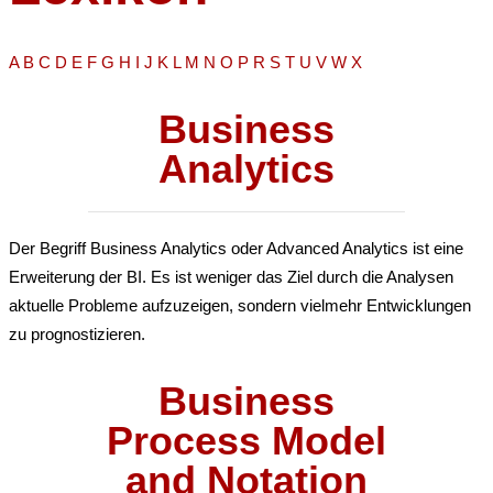
A
B
C
D
E
F
G
H
I
J
K
L
M
N
O
P
R
S
T
U
V
W
X
Business
Analytics
Der Begriff Business Analytics oder Advanced Analytics ist eine
Erweiterung der BI. Es ist weniger das Ziel durch die Analysen
aktuelle Probleme aufzuzeigen, sondern vielmehr Entwicklungen
zu prognostizieren.
Business
Process Model
and Notation