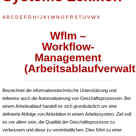
A
B
C
D
E
F
G
H
I
J
K
L
M
N
O
P
R
S
T
U
V
W
X
Wflm –
Workflow-
Management
(Arbeitsablaufverwal
Bezeichnet die informationstechnische Unterstützung und
teilweise auch die Automatisierung von Geschäftsprozessen. Bei
einem Arbeitsablauf handelt es sich grundsätzlich um eine
definierte Abfolge von Aktivitäten in einem Arbeitssystem. Ziel soll
es vor allem sein, die Qualität der Geschäftsprozesse zu
verbessern und diese zu vereinheitlichen. Dies führt zu einer