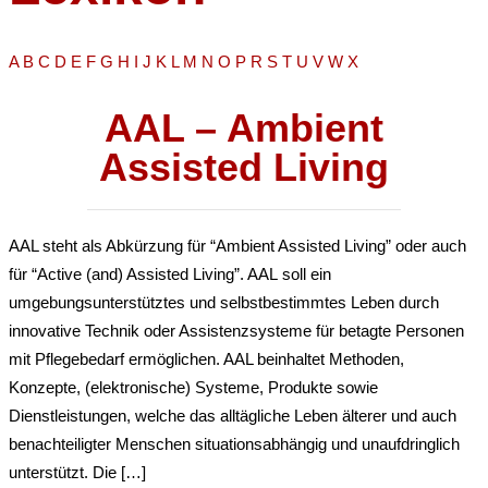
A
B
C
D
E
F
G
H
I
J
K
L
M
N
O
P
R
S
T
U
V
W
X
AAL – Ambient
Assisted Living
AAL steht als Abkürzung für “Ambient Assisted Living” oder auch
für “Active (and) Assisted Living”. AAL soll ein
umgebungsunterstütztes und selbstbestimmtes Leben durch
innovative Technik oder Assistenzsysteme für betagte Personen
mit Pflegebedarf ermöglichen. AAL beinhaltet Methoden,
Konzepte, (elektronische) Systeme, Produkte sowie
Dienstleistungen, welche das alltägliche Leben älterer und auch
benachteiligter Menschen situationsabhängig und unaufdringlich
unterstützt. Die […]