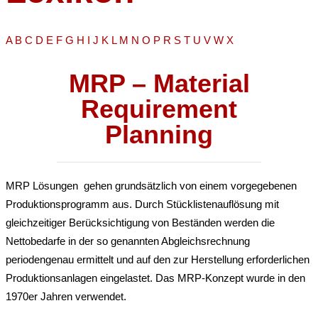
A
B
C
D
E
F
G
H
I
J
K
L
M
N
O
P
R
S
T
U
V
W
X
MRP – Material
Requirement
Planning
MRP Lösungen gehen grundsätzlich von einem vorgegebenen
Produktionsprogramm aus. Durch Stücklistenauflösung mit
gleichzeitiger Berücksichtigung von Beständen werden die
Nettobedarfe in der so genannten Abgleichsrechnung
periodengenau ermittelt und auf den zur Herstellung erforderlichen
Produktionsanlagen eingelastet. Das MRP-Konzept wurde in den
1970er Jahren verwendet.